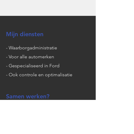
Mijn diensten
- Waarborgadministratie​
- Voor alle automerken
- Gespecialiseerd in Ford
- Ook controle en optimalisatie
Samen werken?
j.trippaers@telenet.be
Tel.
0487 61 76 72
België