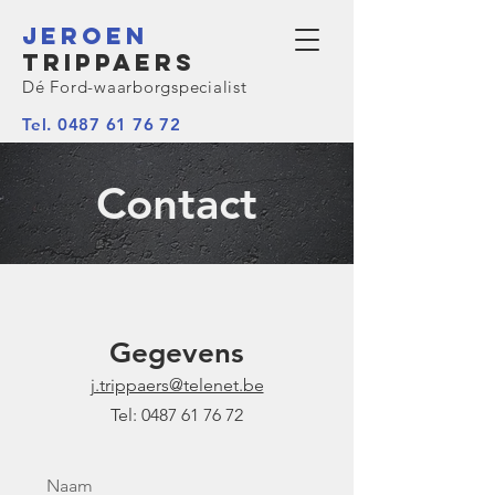
Jeroen
Trippaers
Dé Ford-waarborgspecialist
Tel. 0487 61 76 72
Contact
Gegevens
j.trippaers@telenet.be
Tel:
0487 61 76 72